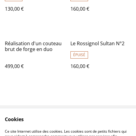
130,00 €
160,00 €
Réalisation d'un couteau
Le Rossignol Sultan N°2
brut de forge en duo
ÉPUISÉ
499,00 €
160,00 €
Cookies
Contactez-nous
Conditions
Politique de
Politique de cookies
Ce site Internet utilise des cookies. Les cookies sont de petits fichiers qui
confidentialité